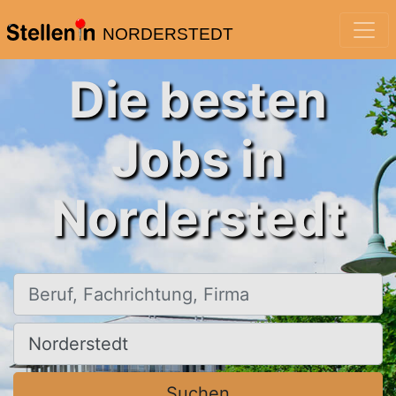
NORDERSTEDT
Die besten
Jobs in
Norderstedt
Beruf, Fachrichtung, Firma
Ort, Stadt
Suchen