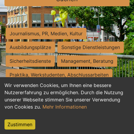
Journalismus, PR, Medien, Kultur
Ausbildungsplätze
Sonstige Dienstleistungen
Sicherheitsdienste
Management, Beratung
Praktika, Werkstudenten, Abschlussarbeiten
Wir verwenden Cookies, um Ihnen eine bessere
Personalwesen
Assistenz, Sekretariat
Nutzererfahrung zu ermöglichen. Durch die Nutzung
unserer Webseite stimmen Sie unserer Verwendung
Hilfskräfte, Aushilfs- und Nebenjobs
von Cookies zu.
Mehr Informationen
Einkauf, Logistik, Materialwirtschaft
Zustimmen
Weiterbildung, Studium, duale Ausbildung