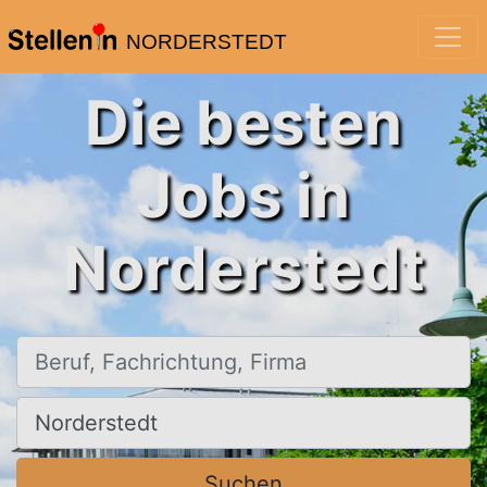
NORDERSTEDT
Die besten
Jobs in
Norderstedt
Beruf, Fachrichtung, Firma
Ort, Stadt
Suchen