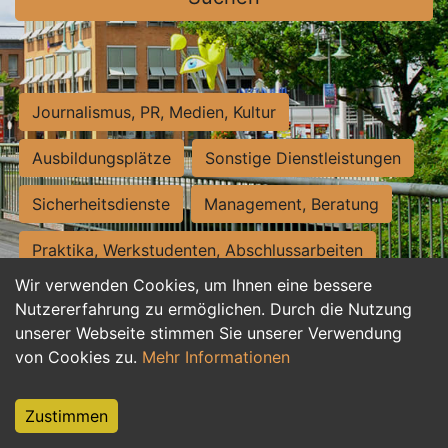
Journalismus, PR, Medien, Kultur
Ausbildungsplätze
Sonstige Dienstleistungen
Sicherheitsdienste
Management, Beratung
Praktika, Werkstudenten, Abschlussarbeiten
Wir verwenden Cookies, um Ihnen eine bessere
Personalwesen
Assistenz, Sekretariat
Nutzererfahrung zu ermöglichen. Durch die Nutzung
unserer Webseite stimmen Sie unserer Verwendung
Hilfskräfte, Aushilfs- und Nebenjobs
von Cookies zu.
Mehr Informationen
Einkauf, Logistik, Materialwirtschaft
Zustimmen
Weiterbildung, Studium, duale Ausbildung