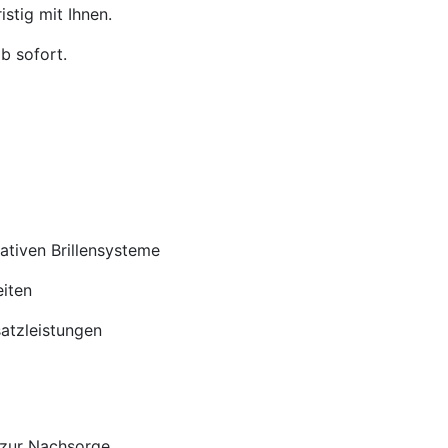
stig mit Ihnen.
b sofort.
tiven Brillensysteme
iten
satzleistungen
 zur Nachsorge