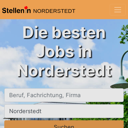
NORDERSTEDT
Die besten
Jobs in
Norderstedt
Beruf, Fachrichtung, Firma
Ort, Stadt
Suchen