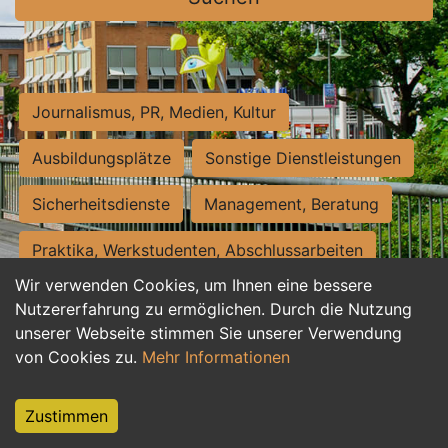
Journalismus, PR, Medien, Kultur
Ausbildungsplätze
Sonstige Dienstleistungen
Sicherheitsdienste
Management, Beratung
Praktika, Werkstudenten, Abschlussarbeiten
Wir verwenden Cookies, um Ihnen eine bessere
Personalwesen
Assistenz, Sekretariat
Nutzererfahrung zu ermöglichen. Durch die Nutzung
unserer Webseite stimmen Sie unserer Verwendung
Hilfskräfte, Aushilfs- und Nebenjobs
von Cookies zu.
Mehr Informationen
Einkauf, Logistik, Materialwirtschaft
Zustimmen
Weiterbildung, Studium, duale Ausbildung