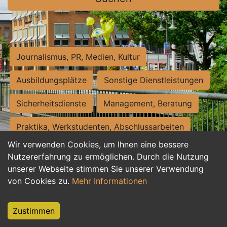
Journalismus, PR, Medien, Kultur
Ausbildungsplätze
Sonstige Dienstleistungen
Sicherheitsdienste
Management, Beratung
Praktika, Werkstudenten, Abschlussarbeiten
Wir verwenden Cookies, um Ihnen eine bessere
Personalwesen
Assistenz, Sekretariat
Nutzererfahrung zu ermöglichen. Durch die Nutzung
unserer Webseite stimmen Sie unserer Verwendung
Hilfskräfte, Aushilfs- und Nebenjobs
von Cookies zu.
Mehr Informationen
Einkauf, Logistik, Materialwirtschaft
Zustimmen
Weiterbildung, Studium, duale Ausbildung