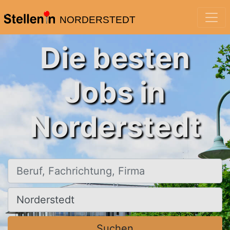
NORDERSTEDT
Die besten
Jobs in
Norderstedt
Beruf, Fachrichtung, Firma
Ort, Stadt
Suchen