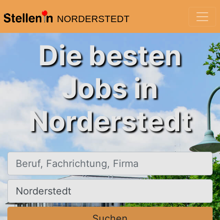
NORDERSTEDT
Die besten
Jobs in
Norderstedt
Beruf, Fachrichtung, Firma
Ort, Stadt
Suchen