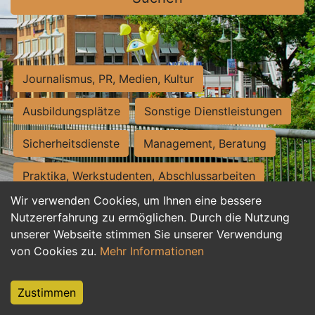
Journalismus, PR, Medien, Kultur
Ausbildungsplätze
Sonstige Dienstleistungen
Sicherheitsdienste
Management, Beratung
Praktika, Werkstudenten, Abschlussarbeiten
Wir verwenden Cookies, um Ihnen eine bessere
Personalwesen
Assistenz, Sekretariat
Nutzererfahrung zu ermöglichen. Durch die Nutzung
unserer Webseite stimmen Sie unserer Verwendung
Hilfskräfte, Aushilfs- und Nebenjobs
von Cookies zu.
Mehr Informationen
Einkauf, Logistik, Materialwirtschaft
Zustimmen
Weiterbildung, Studium, duale Ausbildung