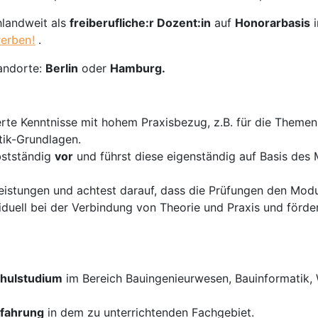
hlandweit als
freiberufliche:r Dozent:in
auf
Honorarbasis
werben!
.
andorte:
Berlin
oder
Hamburg.
erte Kenntnisse mit hohem Praxisbezug, z.B. für die Theme
ik-Grundlagen.
bstständig
vor
und führst diese eigenständig auf Basis des
istungen und achtest darauf, dass die Prüfungen den Modul
duell bei der Verbindung von Theorie und Praxis und förder
hulstudium
im Bereich Bauingenieurwesen, Bauinformatik, 
rfahrung
in dem zu unterrichtenden Fachgebiet.