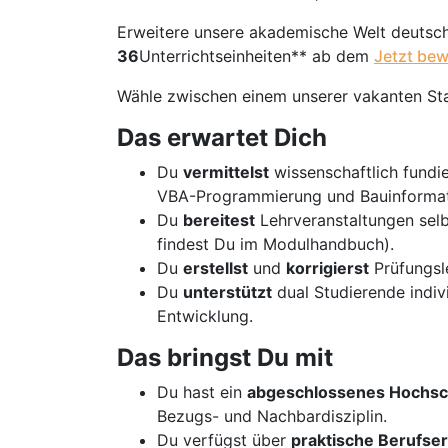
Erweitere unsere akademische Welt deutsc
36
Unterrichtseinheiten** ab dem
Jetzt be
Wähle zwischen einem unserer vakanten St
Das erwartet Dich
Du
vermittelst
wissenschaftlich fundi
VBA-Programmierung und Bauinformat
Du
bereitest
Lehrveranstaltungen sel
findest Du im Modulhandbuch).
Du
erstellst
und
korrigierst
Prüfungsle
Du
unterstützt
dual Studierende indivi
Entwicklung.
Das bringst Du mit
Du hast ein
abgeschlossenes Hochsc
Bezugs- und Nachbardisziplin.
Du verfügst über
praktische Berufse