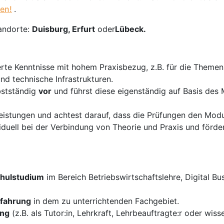
en!
.
andorte:
Duisburg, Erfurt
oder
Lübeck.
erte Kenntnisse mit hohem Praxisbezug, z.B. für die Theme
 technische Infrastrukturen.
bstständig
vor
und führst diese eigenständig auf Basis des
istungen und achtest darauf, dass die Prüfungen den Modul
duell bei der Verbindung von Theorie und Praxis und förder
hulstudium
im Bereich Betriebswirtschaftslehre, Digital B
rfahrung
in dem zu unterrichtenden Fachgebiet.
ung
(z.B. als Tutor:in, Lehrkraft, Lehrbeauftragte:r oder wiss