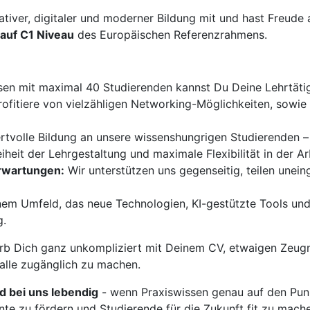
ativer, digitaler und moderner Bildung mit und hast Freud
auf C1 Niveau
des Europäischen Referenzrahmens.
sen mit maximal 40 Studierenden kannst Du Deine Lehrtätigk
ofitiere von vielzähligen Networking-Möglichkeiten, sowi
ertvolle Bildung an unsere wissenshungrigen Studierenden –
iheit der Lehrgestaltung und maximale Flexibilität in der Ar
Erwartungen:
Wir unterstützen uns gegenseitig, teilen unei
nem Umfeld, das neue Technologien, KI-gestützte Tools und
g.
b Dich ganz unkompliziert mit Deinem CV, etwaigen Zeugn
 alle zugänglich zu machen.
rd bei uns lebendig
- wenn Praxiswissen genau auf den Punk
nte zu fördern und Studierende für die Zukunft fit zu mach