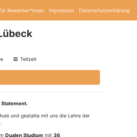
Für Bewerber*innen
Impressum
Datenschutzerklärung
Lübeck
fe
Teilzeit
 Statement.
ule und gestalte mit uns die Lehre der
.
im
Dualen Studium
mit
36