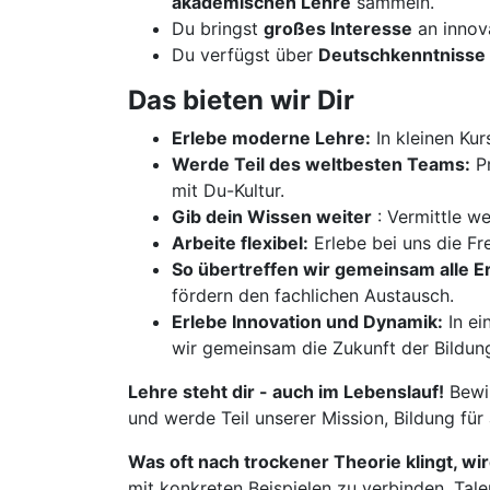
akademischen Lehre
sammeln.
Du bringst
großes Interesse
an innov
Du verfügst über
Deutschkenntnisse 
Das bieten wir Dir
Erlebe moderne Lehre:
In kleinen Kur
Werde Teil des weltbesten Teams:
Pr
mit Du-Kultur.
Gib dein Wissen weiter
: Vermittle w
Arbeite flexibel:
Erlebe bei uns die Fre
So übertreffen wir gemeinsam alle 
fördern den fachlichen Austausch.
Erlebe Innovation und Dynamik:
In ei
wir gemeinsam die Zukunft der Bildun
Lehre steht dir - auch im Lebenslauf!
Bewir
und werde Teil unserer Mission, Bildung für
Was oft nach trockener Theorie klingt, wi
mit konkreten Beispielen zu verbinden, Tale