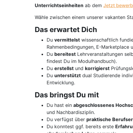
Unterrichtseinheiten
ab dem
Jetzt bewerb
Wähle zwischen einem unserer vakanten St
Das erwartet Dich
Du
vermittelst
wissenschaftlich fundi
Rahmenbedingungen, E-Marketplace und
Du
bereitest
Lehrveranstaltungen sel
findest Du im Modulhandbuch).
Du
erstellst
und
korrigierst
Prüfungsle
Du
unterstützt
dual Studierende indivi
Entwicklung.
Das bringst Du mit
Du hast ein
abgeschlossenes Hochsc
und Nachbardisziplin.
Du verfügst über
praktische Berufse
Du konntest ggf. bereits erste
Erfahr