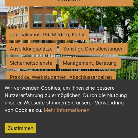
Journalismus, PR, Medien, Kultur
Ausbildungsplätze
Sonstige Dienstleistungen
Sicherheitsdienste
Management, Beratung
Praktika, Werkstudenten, Abschlussarbeiten
Wir verwenden Cookies, um Ihnen eine bessere
Personalwesen
Assistenz, Sekretariat
Nutzererfahrung zu ermöglichen. Durch die Nutzung
unserer Webseite stimmen Sie unserer Verwendung
Hilfskräfte, Aushilfs- und Nebenjobs
von Cookies zu.
Mehr Informationen
Einkauf, Logistik, Materialwirtschaft
Zustimmen
Weiterbildung, Studium, duale Ausbildung