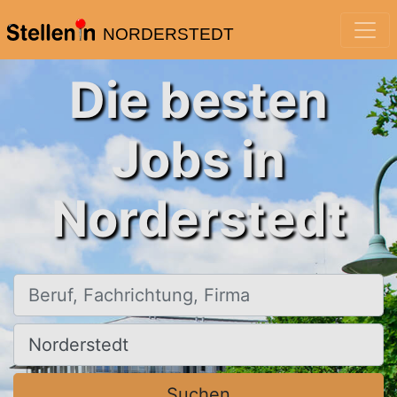
NORDERSTEDT
Die besten
Jobs in
Norderstedt
Beruf, Fachrichtung, Firma
Ort, Stadt
Suchen