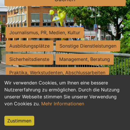
Journalismus, PR, Medien, Kultur
Ausbildungsplätze
Sonstige Dienstleistungen
Sicherheitsdienste
Management, Beratung
Praktika, Werkstudenten, Abschlussarbeiten
Wir verwenden Cookies, um Ihnen eine bessere
Personalwesen
Assistenz, Sekretariat
Nutzererfahrung zu ermöglichen. Durch die Nutzung
unserer Webseite stimmen Sie unserer Verwendung
Hilfskräfte, Aushilfs- und Nebenjobs
von Cookies zu.
Mehr Informationen
Einkauf, Logistik, Materialwirtschaft
Zustimmen
Weiterbildung, Studium, duale Ausbildung