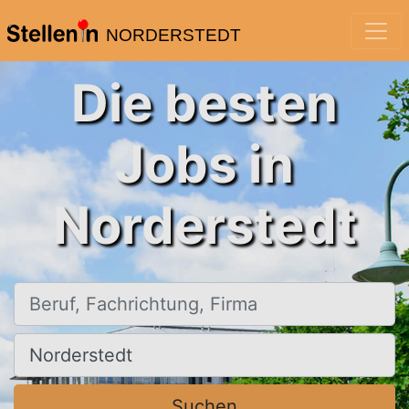
NORDERSTEDT
Die besten
Jobs in
Norderstedt
Beruf, Fachrichtung, Firma
Ort, Stadt
Suchen