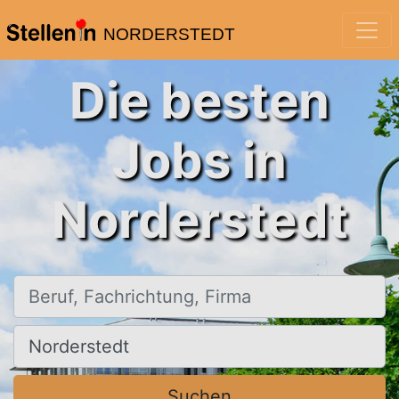
NORDERSTEDT
Die besten
Jobs in
Norderstedt
Beruf, Fachrichtung, Firma
Ort, Stadt
Suchen