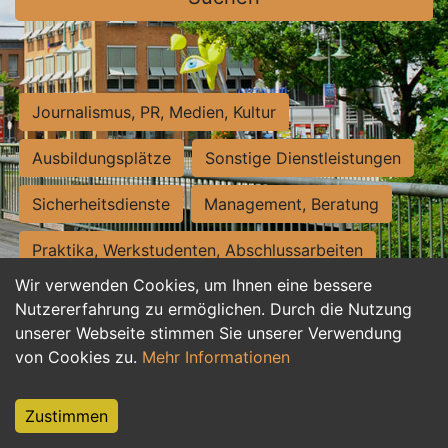
Journalismus, PR, Medien, Kultur
Ausbildungsplätze
Sonstige Dienstleistungen
Sicherheitsdienste
Management, Beratung
Praktika, Werkstudenten, Abschlussarbeiten
Wir verwenden Cookies, um Ihnen eine bessere
Personalwesen
Assistenz, Sekretariat
Nutzererfahrung zu ermöglichen. Durch die Nutzung
unserer Webseite stimmen Sie unserer Verwendung
Hilfskräfte, Aushilfs- und Nebenjobs
von Cookies zu.
Mehr Informationen
Einkauf, Logistik, Materialwirtschaft
Zustimmen
Weiterbildung, Studium, duale Ausbildung