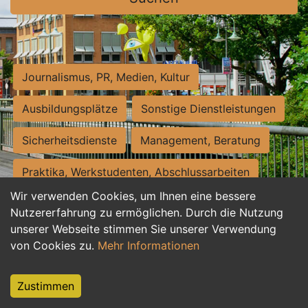
Journalismus, PR, Medien, Kultur
Ausbildungsplätze
Sonstige Dienstleistungen
Sicherheitsdienste
Management, Beratung
Praktika, Werkstudenten, Abschlussarbeiten
Wir verwenden Cookies, um Ihnen eine bessere
Personalwesen
Assistenz, Sekretariat
Nutzererfahrung zu ermöglichen. Durch die Nutzung
unserer Webseite stimmen Sie unserer Verwendung
Hilfskräfte, Aushilfs- und Nebenjobs
von Cookies zu.
Mehr Informationen
Einkauf, Logistik, Materialwirtschaft
Zustimmen
Weiterbildung, Studium, duale Ausbildung