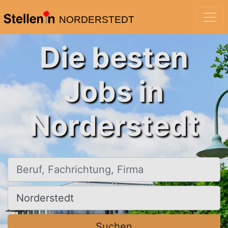
NORDERSTEDT
Die besten
Jobs in
Norderstedt
Beruf, Fachrichtung, Firma
Ort, Stadt
Suchen