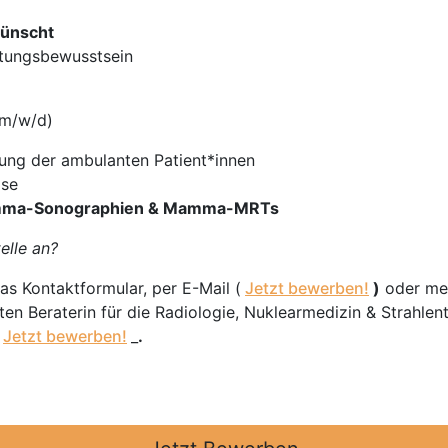
wünscht
tungsbewusstsein
(m/w/d)
ung der ambulanten Patient*innen
ise
amma-Sonographien & Mamma-MRTs
elle an?
as Kontaktformular, per E-Mail (
Jetzt bewerben!
)
oder mel
rten Beraterin für die Radiologie, Nuklearmedizin & Strahlen
/
Jetzt bewerben!
_
.