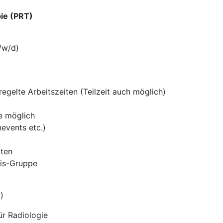
ie (PRT)
/w/d)
regelte Arbeitszeiten (Teilzeit auch möglich)
se möglich
events etc.)
iten
is-Gruppe
)
r Radiologie