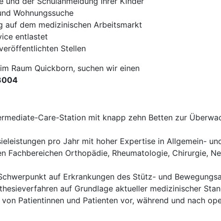
e und der Schulanmeldung Ihrer Kinder
- und Wohnungssuche
ng auf dem medizinischen Arbeitsmarkt
ce entlastet
veröffentlichten Stellen
 im Raum Quickborn, suchen wir einen
23004
termediate-Care-Station mit knapp zehn Betten zur Überwa
eleistungen pro Jahr mit hoher Expertise in Allgemein- un
n Fachbereichen Orthopädie, Rheumatologie, Chirurgie, Neu
t Schwerpunkt auf Erkrankungen des Stütz- und Bewegungs
thesieverfahren auf Grundlage aktueller medizinischer Sta
 von Patientinnen und Patienten vor, während und nach oper