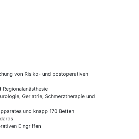
chung von Risiko- und postoperativen
d Regionalanästhesie
rologie, Geriatrie, Schmerztherapie und
apparates und knapp 170 Betten
ndards
ativen Eingriffen