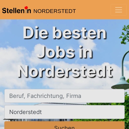
NORDERSTEDT
Die besten
Jobs in
Norderstedt
Beruf, Fachrichtung, Firma
Ort, Stadt
Suchen