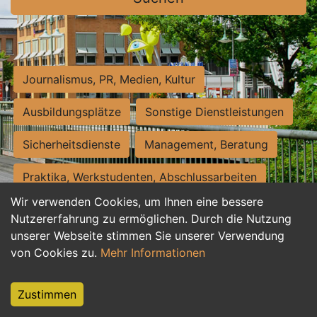
Journalismus, PR, Medien, Kultur
Ausbildungsplätze
Sonstige Dienstleistungen
Sicherheitsdienste
Management, Beratung
Praktika, Werkstudenten, Abschlussarbeiten
Wir verwenden Cookies, um Ihnen eine bessere
Personalwesen
Assistenz, Sekretariat
Nutzererfahrung zu ermöglichen. Durch die Nutzung
unserer Webseite stimmen Sie unserer Verwendung
Hilfskräfte, Aushilfs- und Nebenjobs
von Cookies zu.
Mehr Informationen
Einkauf, Logistik, Materialwirtschaft
Zustimmen
Weiterbildung, Studium, duale Ausbildung