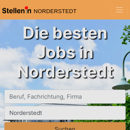
NORDERSTEDT
Die besten
Jobs in
Norderstedt
Beruf, Fachrichtung, Firma
Ort, Stadt
Suchen