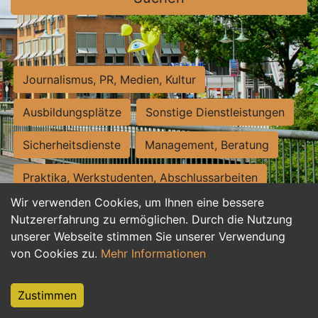
Journalismus, PR, Medien, Kultur
Ausbildungsplätze
Sonstige Dienstleistungen
Sicherheitsdienste
Management, Beratung
Praktika, Werkstudenten, Abschlussarbeiten
Wir verwenden Cookies, um Ihnen eine bessere
Personalwesen
Assistenz, Sekretariat
Nutzererfahrung zu ermöglichen. Durch die Nutzung
unserer Webseite stimmen Sie unserer Verwendung
Hilfskräfte, Aushilfs- und Nebenjobs
von Cookies zu.
Mehr Informationen
Einkauf, Logistik, Materialwirtschaft
Zustimmen
Weiterbildung, Studium, duale Ausbildung