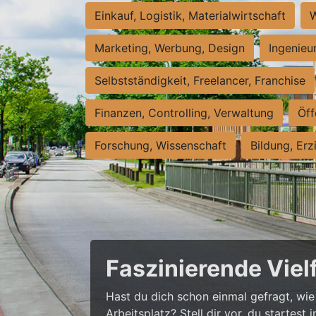
Einkauf, Logistik, Materialwirtschaft
W
Marketing, Werbung, Design
Ingenieu
Selbstständigkeit, Freelancer, Franchise
Finanzen, Controlling, Verwaltung
Öff
Forschung, Wissenschaft
Bildung, Erz
Faszinierende Viel
Hast du dich schon einmal gefragt, wie 
Arbeitsplatz? Stell dir vor, du startes