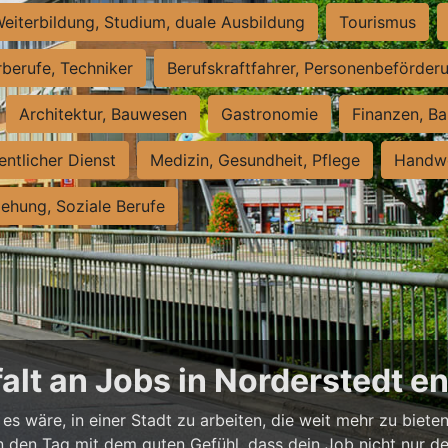
eiterbildung, Studium, duale Ausbildung
Tourismus
rberufe, Techniker
Berufskraftfahrer, Personenbeförder
Architektur, Bauwesen
Gastronomie
Finanzen, Ba
entlicher Dienst
Medizin, Gesundheit, Pflege
Handwe
iehung, Soziale Berufe
falt an Jobs in Norderstedt 
es wäre, in einer Stadt zu arbeiten, die weit mehr zu bieten
t in den Tag mit dem guten Gefühl, dass dein Job nicht nur d