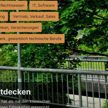
Rechtswesen
IT, Software
ung
Vertrieb, Verkauf, Sales
nken, Versicherungen
rk, gewerblich technische Berufe
entdecken
 hat als nur den klassischen
einen Fähigkeiten entspricht,