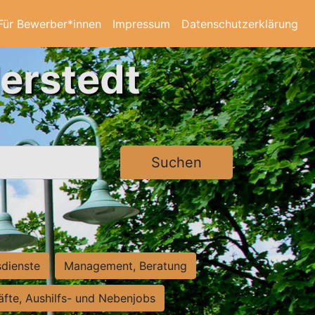
Für Bewerber*innen
Impressum
Datenschutzerklärung
derstedt
Suchen
sdienste
Management, Beratung
räfte, Aushilfs- und Nebenjobs