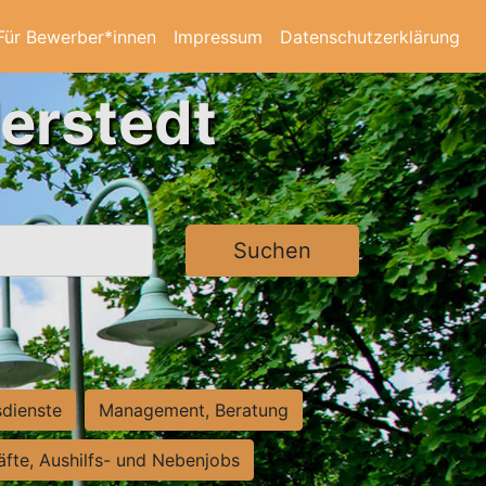
Für Bewerber*innen
Impressum
Datenschutzerklärung
derstedt
Suchen
sdienste
Management, Beratung
räfte, Aushilfs- und Nebenjobs