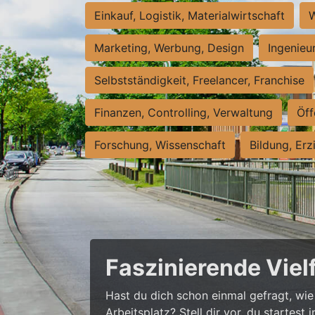
Einkauf, Logistik, Materialwirtschaft
W
Marketing, Werbung, Design
Ingenieu
Selbstständigkeit, Freelancer, Franchise
Finanzen, Controlling, Verwaltung
Öff
Forschung, Wissenschaft
Bildung, Erz
Faszinierende Viel
Hast du dich schon einmal gefragt, wie 
Arbeitsplatz? Stell dir vor, du startes