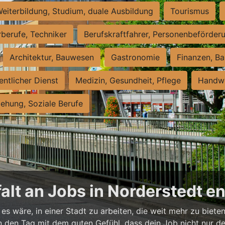
eiterbildung, Studium, duale Ausbildung
Tourismus
rberufe, Techniker
Berufskraftfahrer, Personenbeförder
Architektur, Bauwesen
Gastronomie
Finanzen, Ba
entlicher Dienst
Medizin, Gesundheit, Pflege
Handwe
iehung, Soziale Berufe
falt an Jobs in Norderstedt 
es wäre, in einer Stadt zu arbeiten, die weit mehr zu bieten
t in den Tag mit dem guten Gefühl, dass dein Job nicht nur d