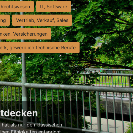
Rechtswesen
IT, Software
ung
Vertrieb, Verkauf, Sales
nken, Versicherungen
rk, gewerblich technische Berufe
entdecken
 hat als nur den klassischen
einen Fähigkeiten entspricht,