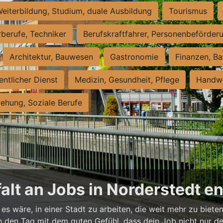
eiterbildung, Studium, duale Ausbildung
Tourismus
rberufe, Techniker
Berufskraftfahrer, Personenbeförder
Architektur, Bauwesen
Gastronomie
Finanzen, Ba
entlicher Dienst
Medizin, Gesundheit, Pflege
Handwe
iehung, Soziale Berufe
falt an Jobs in Norderstedt 
es wäre, in einer Stadt zu arbeiten, die weit mehr zu bieten
t in den Tag mit dem guten Gefühl, dass dein Job nicht nur d