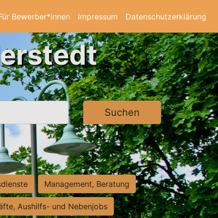
Für Bewerber*innen
Impressum
Datenschutzerklärung
derstedt
Suchen
sdienste
Management, Beratung
räfte, Aushilfs- und Nebenjobs