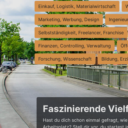
Einkauf, Logistik, Materialwirtschaft
W
Marketing, Werbung, Design
Ingenieu
Selbstständigkeit, Freelancer, Franchise
Finanzen, Controlling, Verwaltung
Öff
Forschung, Wissenschaft
Bildung, Erz
Faszinierende Viel
Hast du dich schon einmal gefragt, wie 
Arbeitsplatz? Stell dir vor, du startes