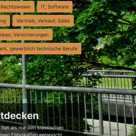
Rechtswesen
IT, Software
ung
Vertrieb, Verkauf, Sales
nken, Versicherungen
rk, gewerblich technische Berufe
entdecken
 hat als nur den klassischen
einen Fähigkeiten entspricht,