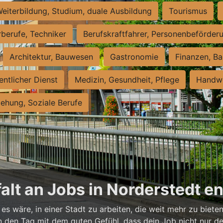
eiterbildung, Studium, duale Ausbildung
Tourismus
rberufe, Techniker
Berufskraftfahrer, Personenbeförder
Architektur, Bauwesen
Gastronomie
Finanzen, Ba
entlicher Dienst
Medizin, Gesundheit, Pflege
Handwe
iehung, Soziale Berufe
falt an Jobs in Norderstedt 
es wäre, in einer Stadt zu arbeiten, die weit mehr zu bieten
t in den Tag mit dem guten Gefühl, dass dein Job nicht nur d