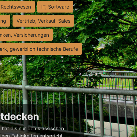
Rechtswesen
IT, Software
ung
Vertrieb, Verkauf, Sales
nken, Versicherungen
rk, gewerblich technische Berufe
entdecken
 hat als nur den klassischen
einen Fähigkeiten entspricht,