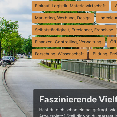
Einkauf, Logistik, Materialwirtschaft
W
Marketing, Werbung, Design
Ingenieu
Selbstständigkeit, Freelancer, Franchise
Finanzen, Controlling, Verwaltung
Öff
Forschung, Wissenschaft
Bildung, Erz
Faszinierende Viel
Hast du dich schon einmal gefragt, wie 
Arbeitsplatz? Stell dir vor, du startes