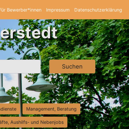
Für Bewerber*innen
Impressum
Datenschutzerklärung
derstedt
Suchen
sdienste
Management, Beratung
räfte, Aushilfs- und Nebenjobs