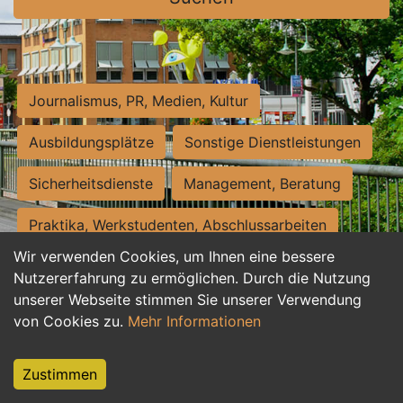
Journalismus, PR, Medien, Kultur
Ausbildungsplätze
Sonstige Dienstleistungen
Sicherheitsdienste
Management, Beratung
Praktika, Werkstudenten, Abschlussarbeiten
Wir verwenden Cookies, um Ihnen eine bessere
Personalwesen
Assistenz, Sekretariat
Nutzererfahrung zu ermöglichen. Durch die Nutzung
unserer Webseite stimmen Sie unserer Verwendung
Hilfskräfte, Aushilfs- und Nebenjobs
von Cookies zu.
Mehr Informationen
Einkauf, Logistik, Materialwirtschaft
Zustimmen
Weiterbildung, Studium, duale Ausbildung