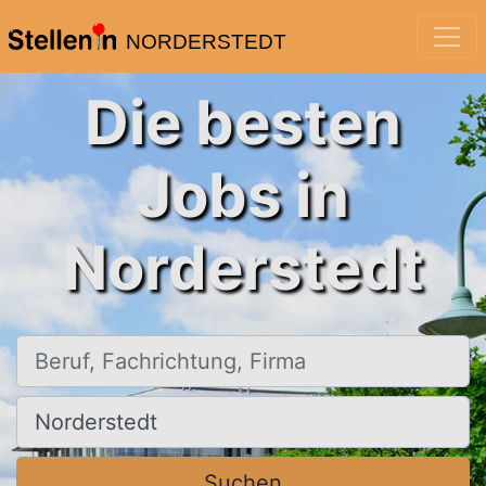
NORDERSTEDT
Die besten
Jobs in
Norderstedt
Beruf, Fachrichtung, Firma
Ort, Stadt
Suchen