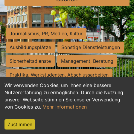
Journalismus, PR, Medien, Kultur
Ausbildungsplätze
Sonstige Dienstleistungen
Sicherheitsdienste
Management, Beratung
Praktika, Werkstudenten, Abschlussarbeiten
Wir verwenden Cookies, um Ihnen eine bessere
Personalwesen
Assistenz, Sekretariat
Nutzererfahrung zu ermöglichen. Durch die Nutzung
unserer Webseite stimmen Sie unserer Verwendung
Hilfskräfte, Aushilfs- und Nebenjobs
von Cookies zu.
Mehr Informationen
Einkauf, Logistik, Materialwirtschaft
Zustimmen
Weiterbildung, Studium, duale Ausbildung