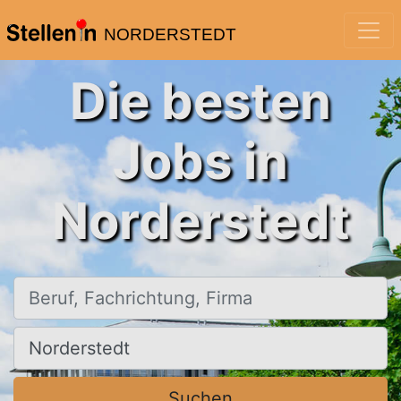
NORDERSTEDT
Die besten
Jobs in
Norderstedt
Beruf, Fachrichtung, Firma
Ort, Stadt
Suchen