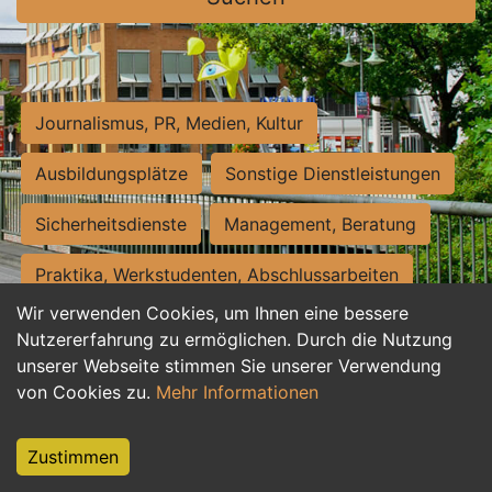
Journalismus, PR, Medien, Kultur
Ausbildungsplätze
Sonstige Dienstleistungen
Sicherheitsdienste
Management, Beratung
Praktika, Werkstudenten, Abschlussarbeiten
Wir verwenden Cookies, um Ihnen eine bessere
Personalwesen
Assistenz, Sekretariat
Nutzererfahrung zu ermöglichen. Durch die Nutzung
unserer Webseite stimmen Sie unserer Verwendung
Hilfskräfte, Aushilfs- und Nebenjobs
von Cookies zu.
Mehr Informationen
Einkauf, Logistik, Materialwirtschaft
Zustimmen
Weiterbildung, Studium, duale Ausbildung