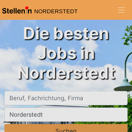
NORDERSTEDT
Die besten
Jobs in
Norderstedt
Beruf, Fachrichtung, Firma
Ort, Stadt
Suchen