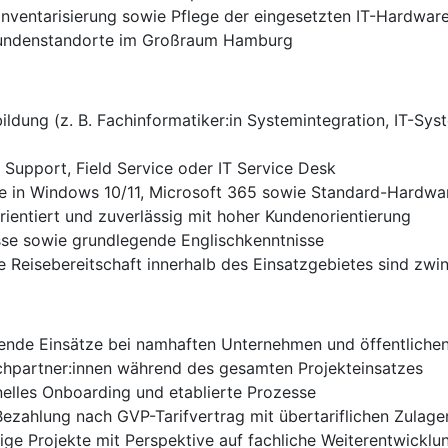
ventarisierung sowie Pflege der eingesetzten IT-Hardwar
 Kundenstandorte im Großraum Hamburg
ldung (z. B. Fachinformatiker:in Systemintegration, IT-Syst
 Support, Field Service oder IT Service Desk
e in Windows 10/11, Microsoft 365 sowie Standard-Hardwa
rientiert und zuverlässig mit hoher Kundenorientierung
sse sowie grundlegende Englischkenntnisse
e Reisebereitschaft innerhalb des Einsatzgebietes sind zwi
ende Einsätze bei namhaften Unternehmen und öffentliche
chpartner:innen während des gesamten Projekteinsatzes
onelles Onboarding und etablierte Prozesse
 Bezahlung nach GVP-Tarifvertrag mit übertariflichen Zulage
ige Projekte mit Perspektive auf fachliche Weiterentwicklu