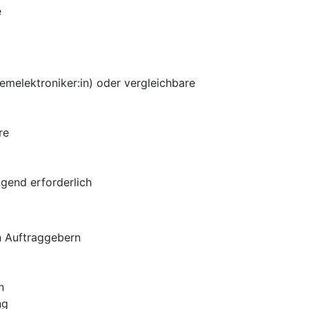
e
emelektroniker:in) oder vergleichbare
re
ngend erforderlich
n Auftraggebern
n
ng