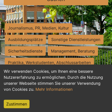
Journalismus, PR, Medien, Kultur
Ausbildungsplätze
Sonstige Dienstleistungen
Sicherheitsdienste
Management, Beratung
Praktika, Werkstudenten, Abschlussarbeiten
Wir verwenden Cookies, um Ihnen eine bessere
Personalwesen
Assistenz, Sekretariat
Nutzererfahrung zu ermöglichen. Durch die Nutzung
unserer Webseite stimmen Sie unserer Verwendung
Hilfskräfte, Aushilfs- und Nebenjobs
von Cookies zu.
Mehr Informationen
Einkauf, Logistik, Materialwirtschaft
Zustimmen
Weiterbildung, Studium, duale Ausbildung