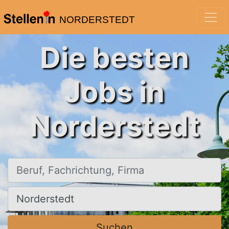
NORDERSTEDT
Die besten
Jobs in
Norderstedt
Beruf, Fachrichtung, Firma
Ort, Stadt
Suchen