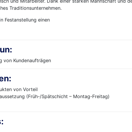
nsch und Mitarbeiter. Dank einer starken Mannschaft und d
ches Traditionsunternehmen.
n Festanstellung einen
un:
g von Kundenaufträgen
en:
ukten von Vorteil
raussetzung (Früh-/Spätschicht – Montag-Freitag)
: