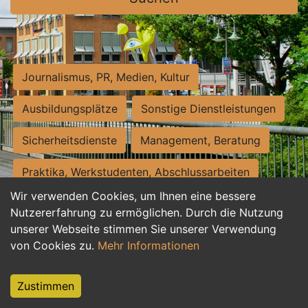
Journalismus, PR, Medien, Kultur
Ausbildungsplätze
Sonstige Dienstleistungen
Sicherheitsdienste
Management, Beratung
Praktika, Werkstudenten, Abschlussarbeiten
Wir verwenden Cookies, um Ihnen eine bessere
Personalwesen
Assistenz, Sekretariat
Nutzererfahrung zu ermöglichen. Durch die Nutzung
unserer Webseite stimmen Sie unserer Verwendung
Hilfskräfte, Aushilfs- und Nebenjobs
von Cookies zu.
Mehr Informationen
Einkauf, Logistik, Materialwirtschaft
Zustimmen
Weiterbildung, Studium, duale Ausbildung