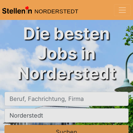
NORDERSTEDT
Die besten
Jobs in
Norderstedt
Beruf, Fachrichtung, Firma
Ort, Stadt
Suchen