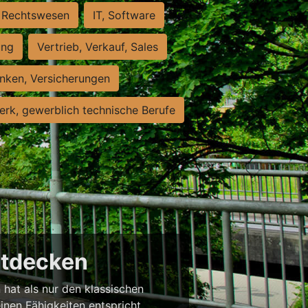
Rechtswesen
IT, Software
ung
Vertrieb, Verkauf, Sales
nken, Versicherungen
rk, gewerblich technische Berufe
entdecken
 hat als nur den klassischen
einen Fähigkeiten entspricht,