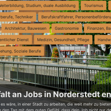
eiterbildung, Studium, duale Ausbildung
Tourismus
rberufe, Techniker
Berufskraftfahrer, Personenbeförder
Architektur, Bauwesen
Gastronomie
Finanzen, Ba
entlicher Dienst
Medizin, Gesundheit, Pflege
Handwe
iehung, Soziale Berufe
falt an Jobs in Norderstedt 
es wäre, in einer Stadt zu arbeiten, die weit mehr zu bieten
t in den Tag mit dem guten Gefühl, dass dein Job nicht nur d