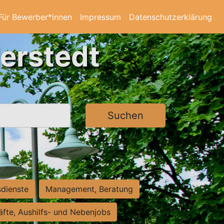
Für Bewerber*innen
Impressum
Datenschutzerklärung
derstedt
Suchen
sdienste
Management, Beratung
räfte, Aushilfs- und Nebenjobs