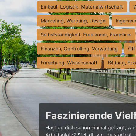
Einkauf, Logistik, Materialwirtschaft
W
Marketing, Werbung, Design
Ingenieu
Selbstständigkeit, Freelancer, Franchise
Finanzen, Controlling, Verwaltung
Öff
Forschung, Wissenschaft
Bildung, Erz
Faszinierende Viel
Hast du dich schon einmal gefragt, wie 
Arbeitsplatz? Stell dir vor, du startes