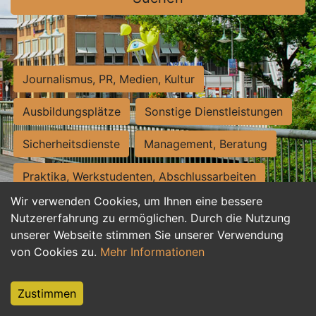
Journalismus, PR, Medien, Kultur
Ausbildungsplätze
Sonstige Dienstleistungen
Sicherheitsdienste
Management, Beratung
Praktika, Werkstudenten, Abschlussarbeiten
Wir verwenden Cookies, um Ihnen eine bessere
Personalwesen
Assistenz, Sekretariat
Nutzererfahrung zu ermöglichen. Durch die Nutzung
unserer Webseite stimmen Sie unserer Verwendung
Hilfskräfte, Aushilfs- und Nebenjobs
von Cookies zu.
Mehr Informationen
Einkauf, Logistik, Materialwirtschaft
Zustimmen
Weiterbildung, Studium, duale Ausbildung