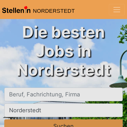
NORDERSTEDT
Die besten
Jobs in
Norderstedt
Beruf, Fachrichtung, Firma
Ort, Stadt
Suchen