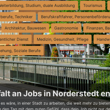
eiterbildung, Studium, duale Ausbildung
Tourismus
rberufe, Techniker
Berufskraftfahrer, Personenbeförder
Architektur, Bauwesen
Gastronomie
Finanzen, Ba
entlicher Dienst
Medizin, Gesundheit, Pflege
Handwe
iehung, Soziale Berufe
falt an Jobs in Norderstedt 
es wäre, in einer Stadt zu arbeiten, die weit mehr zu bieten
t in den Tag mit dem guten Gefühl, dass dein Job nicht nur d