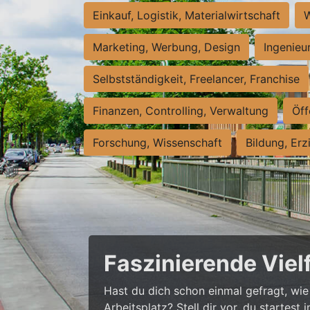
Einkauf, Logistik, Materialwirtschaft
W
Marketing, Werbung, Design
Ingenieu
Selbstständigkeit, Freelancer, Franchise
Finanzen, Controlling, Verwaltung
Öff
Forschung, Wissenschaft
Bildung, Erz
Faszinierende Viel
Hast du dich schon einmal gefragt, wie 
Arbeitsplatz? Stell dir vor, du startes