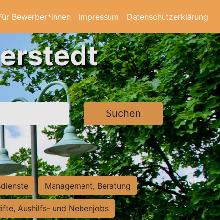
Für Bewerber*innen
Impressum
Datenschutzerklärung
derstedt
Suchen
sdienste
Management, Beratung
räfte, Aushilfs- und Nebenjobs