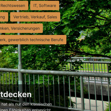
Rechtswesen
IT, Software
ung
Vertrieb, Verkauf, Sales
nken, Versicherungen
rk, gewerblich technische Berufe
entdecken
 hat als nur den klassischen
einen Fähigkeiten entspricht,