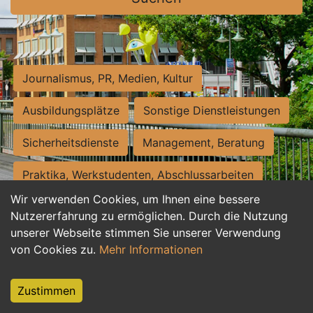
Journalismus, PR, Medien, Kultur
Ausbildungsplätze
Sonstige Dienstleistungen
Sicherheitsdienste
Management, Beratung
Praktika, Werkstudenten, Abschlussarbeiten
Wir verwenden Cookies, um Ihnen eine bessere
Personalwesen
Assistenz, Sekretariat
Nutzererfahrung zu ermöglichen. Durch die Nutzung
unserer Webseite stimmen Sie unserer Verwendung
Hilfskräfte, Aushilfs- und Nebenjobs
von Cookies zu.
Mehr Informationen
Einkauf, Logistik, Materialwirtschaft
Zustimmen
Weiterbildung, Studium, duale Ausbildung