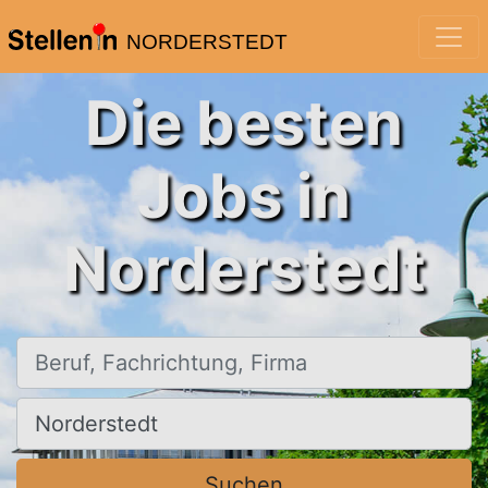
NORDERSTEDT
Die besten
Jobs in
Norderstedt
Beruf, Fachrichtung, Firma
Ort, Stadt
Suchen