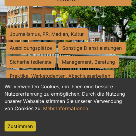
Journalismus, PR, Medien, Kultur
Ausbildungsplätze
Sonstige Dienstleistungen
Sicherheitsdienste
Management, Beratung
Praktika, Werkstudenten, Abschlussarbeiten
Wir verwenden Cookies, um Ihnen eine bessere
Personalwesen
Assistenz, Sekretariat
Nutzererfahrung zu ermöglichen. Durch die Nutzung
unserer Webseite stimmen Sie unserer Verwendung
Hilfskräfte, Aushilfs- und Nebenjobs
von Cookies zu.
Mehr Informationen
Einkauf, Logistik, Materialwirtschaft
Zustimmen
Weiterbildung, Studium, duale Ausbildung