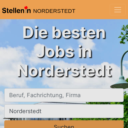
NORDERSTEDT
Die besten
Jobs in
Norderstedt
Beruf, Fachrichtung, Firma
Ort, Stadt
Suchen