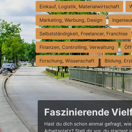
Einkauf, Logistik, Materialwirtschaft
W
Marketing, Werbung, Design
Ingenieu
Selbstständigkeit, Freelancer, Franchise
Finanzen, Controlling, Verwaltung
Öff
Forschung, Wissenschaft
Bildung, Erz
Faszinierende Viel
Hast du dich schon einmal gefragt, wie 
Arbeitsplatz? Stell dir vor, du startes