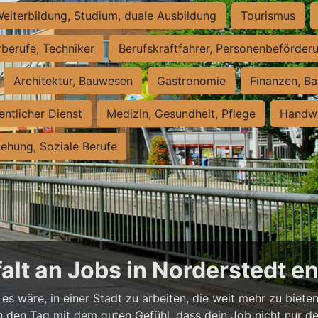
eiterbildung, Studium, duale Ausbildung
Tourismus
rberufe, Techniker
Berufskraftfahrer, Personenbeförder
Architektur, Bauwesen
Gastronomie
Finanzen, Ba
entlicher Dienst
Medizin, Gesundheit, Pflege
Handwe
iehung, Soziale Berufe
falt an Jobs in Norderstedt 
es wäre, in einer Stadt zu arbeiten, die weit mehr zu bieten
t in den Tag mit dem guten Gefühl, dass dein Job nicht nur d