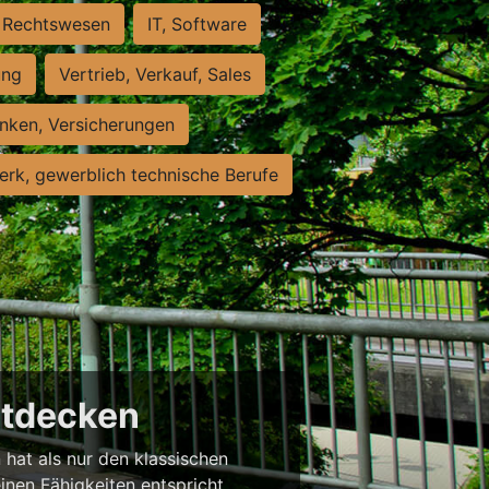
Rechtswesen
IT, Software
ung
Vertrieb, Verkauf, Sales
nken, Versicherungen
rk, gewerblich technische Berufe
entdecken
 hat als nur den klassischen
einen Fähigkeiten entspricht,