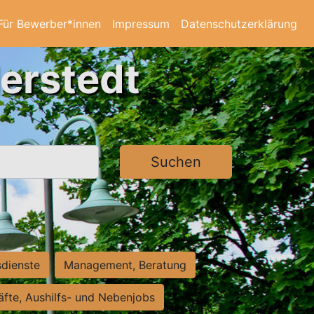
Für Bewerber*innen
Impressum
Datenschutzerklärung
derstedt
Suchen
sdienste
Management, Beratung
räfte, Aushilfs- und Nebenjobs