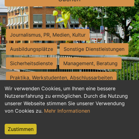
Journalismus, PR, Medien, Kultur
Ausbildungsplätze
Sonstige Dienstleistungen
Sicherheitsdienste
Management, Beratung
Praktika, Werkstudenten, Abschlussarbeiten
Wir verwenden Cookies, um Ihnen eine bessere
Personalwesen
Assistenz, Sekretariat
Nutzererfahrung zu ermöglichen. Durch die Nutzung
unserer Webseite stimmen Sie unserer Verwendung
Hilfskräfte, Aushilfs- und Nebenjobs
von Cookies zu.
Mehr Informationen
Einkauf, Logistik, Materialwirtschaft
Zustimmen
Weiterbildung, Studium, duale Ausbildung