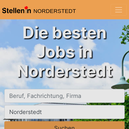
NORDERSTEDT
Die besten
Jobs in
Norderstedt
Beruf, Fachrichtung, Firma
Ort, Stadt
Suchen