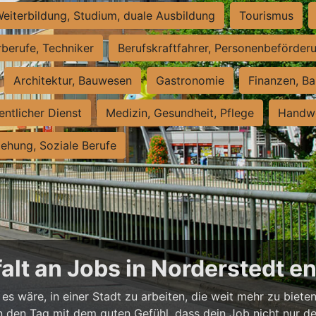
eiterbildung, Studium, duale Ausbildung
Tourismus
rberufe, Techniker
Berufskraftfahrer, Personenbeförder
Architektur, Bauwesen
Gastronomie
Finanzen, Ba
entlicher Dienst
Medizin, Gesundheit, Pflege
Handwe
iehung, Soziale Berufe
falt an Jobs in Norderstedt 
es wäre, in einer Stadt zu arbeiten, die weit mehr zu bieten
t in den Tag mit dem guten Gefühl, dass dein Job nicht nur d