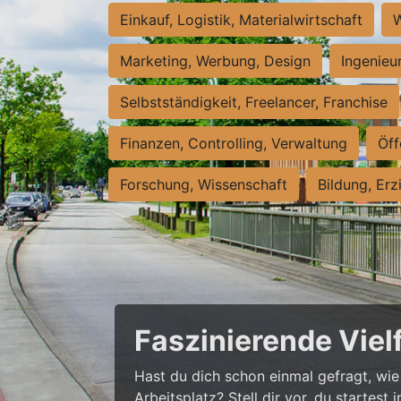
Einkauf, Logistik, Materialwirtschaft
W
Marketing, Werbung, Design
Ingenieu
Selbstständigkeit, Freelancer, Franchise
Finanzen, Controlling, Verwaltung
Öff
Forschung, Wissenschaft
Bildung, Erz
Faszinierende Viel
Hast du dich schon einmal gefragt, wie 
Arbeitsplatz? Stell dir vor, du startes