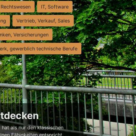
Rechtswesen
IT, Software
ung
Vertrieb, Verkauf, Sales
nken, Versicherungen
rk, gewerblich technische Berufe
entdecken
 hat als nur den klassischen
einen Fähigkeiten entspricht,