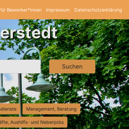
Für Bewerber*innen
Impressum
Datenschutzerklärung
derstedt
Suchen
sdienste
Management, Beratung
räfte, Aushilfs- und Nebenjobs