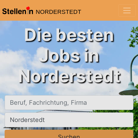
NORDERSTEDT
Die besten
Jobs in
Norderstedt
Beruf, Fachrichtung, Firma
Ort, Stadt
Suchen