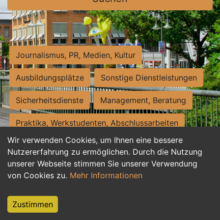
Journalismus, PR, Medien, Kultur
Ausbildungsplätze
Sonstige Dienstleistungen
Sicherheitsdienste
Management, Beratung
Praktika, Werkstudenten, Abschlussarbeiten
Wir verwenden Cookies, um Ihnen eine bessere
Personalwesen
Assistenz, Sekretariat
Nutzererfahrung zu ermöglichen. Durch die Nutzung
unserer Webseite stimmen Sie unserer Verwendung
Hilfskräfte, Aushilfs- und Nebenjobs
von Cookies zu.
Mehr Informationen
Einkauf, Logistik, Materialwirtschaft
Zustimmen
Weiterbildung, Studium, duale Ausbildung