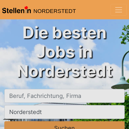
NORDERSTEDT
Die besten
Jobs in
Norderstedt
Beruf, Fachrichtung, Firma
Ort, Stadt
Suchen