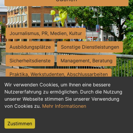
Journalismus, PR, Medien, Kultur
Ausbildungsplätze
Sonstige Dienstleistungen
Sicherheitsdienste
Management, Beratung
Praktika, Werkstudenten, Abschlussarbeiten
Wir verwenden Cookies, um Ihnen eine bessere
Personalwesen
Assistenz, Sekretariat
Nutzererfahrung zu ermöglichen. Durch die Nutzung
unserer Webseite stimmen Sie unserer Verwendung
Hilfskräfte, Aushilfs- und Nebenjobs
von Cookies zu.
Mehr Informationen
Einkauf, Logistik, Materialwirtschaft
Zustimmen
Weiterbildung, Studium, duale Ausbildung