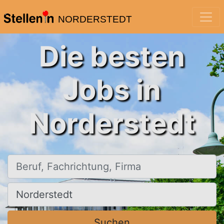
NORDERSTEDT
Die besten
Jobs in
Norderstedt
Beruf, Fachrichtung, Firma
Ort, Stadt
Suchen