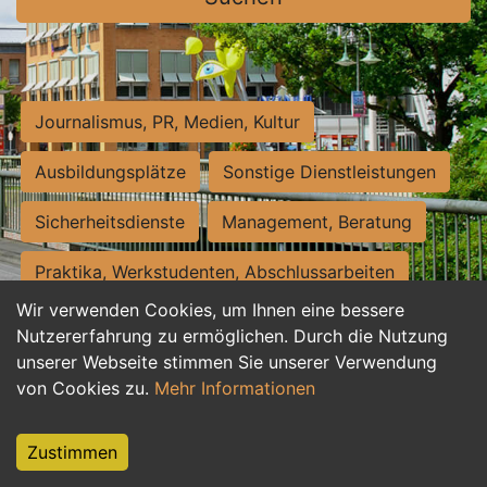
Journalismus, PR, Medien, Kultur
Ausbildungsplätze
Sonstige Dienstleistungen
Sicherheitsdienste
Management, Beratung
Praktika, Werkstudenten, Abschlussarbeiten
Wir verwenden Cookies, um Ihnen eine bessere
Personalwesen
Assistenz, Sekretariat
Nutzererfahrung zu ermöglichen. Durch die Nutzung
unserer Webseite stimmen Sie unserer Verwendung
Hilfskräfte, Aushilfs- und Nebenjobs
von Cookies zu.
Mehr Informationen
Einkauf, Logistik, Materialwirtschaft
Zustimmen
Weiterbildung, Studium, duale Ausbildung