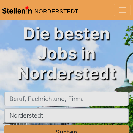
NORDERSTEDT
Die besten
Jobs in
Norderstedt
Beruf, Fachrichtung, Firma
Ort, Stadt
Suchen