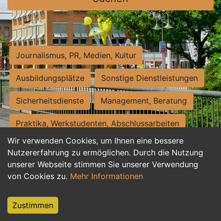
Journalismus, PR, Medien, Kultur
Ausbildungsplätze
Sonstige Dienstleistungen
Sicherheitsdienste
Management, Beratung
Praktika, Werkstudenten, Abschlussarbeiten
Wir verwenden Cookies, um Ihnen eine bessere
Personalwesen
Assistenz, Sekretariat
Nutzererfahrung zu ermöglichen. Durch die Nutzung
unserer Webseite stimmen Sie unserer Verwendung
Hilfskräfte, Aushilfs- und Nebenjobs
von Cookies zu.
Mehr Informationen
Einkauf, Logistik, Materialwirtschaft
Zustimmen
Weiterbildung, Studium, duale Ausbildung