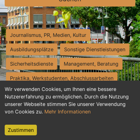
Journalismus, PR, Medien, Kultur
Ausbildungsplätze
Sonstige Dienstleistungen
Sicherheitsdienste
Management, Beratung
Praktika, Werkstudenten, Abschlussarbeiten
Wir verwenden Cookies, um Ihnen eine bessere
Personalwesen
Assistenz, Sekretariat
Nutzererfahrung zu ermöglichen. Durch die Nutzung
unserer Webseite stimmen Sie unserer Verwendung
Hilfskräfte, Aushilfs- und Nebenjobs
von Cookies zu.
Mehr Informationen
Einkauf, Logistik, Materialwirtschaft
Zustimmen
Weiterbildung, Studium, duale Ausbildung