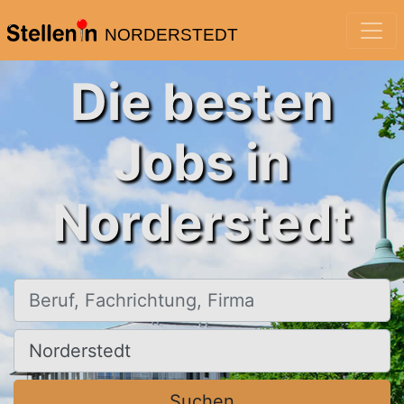
NORDERSTEDT
Die besten
Jobs in
Norderstedt
Beruf, Fachrichtung, Firma
Ort, Stadt
Suchen