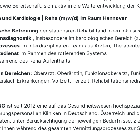
owie Bereitschaft, sich aktiv in die Weiterentwicklung der K
in und Kardiologie | Reha (m/w/d) im Raum Hannover
ische Betreuung
der stationären Rehabilitand:innen inklusi
onsdiagnostik
, insbesondere im kardiologischen Bereich (z.
rozesses
im interdisziplinären Team aus Ärzten, Therapeute
tsdienst
im Rahmen des rotierenden Systems
während des Reha-Aufenthalts
en Bereichen:
Oberarzt, Oberärztin, Funktionsoberarzt, Funk
slauf-Erkrankungen, Vollzeit, Teilzeit, Rehabilitationsmedi
NG
ist seit 2012 eine auf das Gesundheitswesen hochspezial
hrungspersonal an Kliniken in Deutschland, Österreich und d
en, unter Berücksichtigung der jeweiligen Bedürfnisse, zi
 Ihnen während des gesamten Vermittlungsprozesses zur Sei