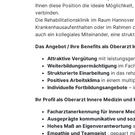
Ihnen diese Position die ideale Möglichkeit, 
verbinden.
Die Rehabilitationsklinik im Raum Hannover
Krankenhausaufenthalten oder im Rahmen ch
auch ein kollegiales Miteinander, eine stru
Das Angebot / Ihre Benefits als Oberarzt
Attraktive Vergütung
mit leistungsge
Weiterbildungsermächtigung
im Fachb
Strukturierte Einarbeitung
in das reha
Positives Arbeitsklima
in einem multip
Individuelle Fortbildungsangebote
– i
Ihr Profil als Oberarzt Innere Medizin un
Facharztanerkennung für Innere Med
Ausgeprägte kommunikative und soz
Hohes Maß an Eigenverantwortung
s
Empathie und Teamgeist
, gepaart m