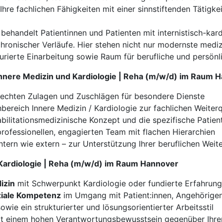
Ihre fachlichen Fähigkeiten mit einer sinnstiftenden Tätigkei
 behandelt Patientinnen und Patienten mit internistisch-ka
ronischer Verläufe. Hier stehen nicht nur modernste medi
kturierte Einarbeitung sowie Raum für berufliche und persön
 Innere Medizin und Kardiologie | Reha (m/w/d) im Raum 
rechten Zulagen und Zuschlägen für besondere Dienste
ereich Innere Medizin / Kardiologie zur fachlichen Weiterq
bilitationsmedizinische Konzept und die spezifische Patien
rofessionellen, engagierten Team mit flachen Hierarchien
ntern wie extern – zur Unterstützung Ihrer beruflichen Weit
d Kardiologie | Reha (m/w/d) im Raum Hannover
izin
mit Schwerpunkt Kardiologie oder fundierte Erfahrung 
iale Kompetenz
im Umgang mit Patient:innen, Angehörigen
owie ein strukturierter und lösungsorientierter Arbeitsstil
it einem hohen Verantwortungsbewusstsein gegenüber Ihren