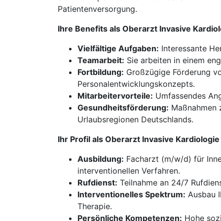
Patientenversorgung.
Ihre Benefits als Oberarzt Invasive Kardi
Vielfältige Aufgaben:
Interessante Her
Teamarbeit:
Sie arbeiten in einem eng
Fortbildung:
Großzügige Förderung von
Personalentwicklungskonzepts.
Mitarbeitervorteile:
Umfassendes Angeb
Gesundheitsförderung:
Maßnahmen zur
Urlaubsregionen Deutschlands.
Ihr Profil als Oberarzt Invasive Kardiolo
Ausbildung:
Facharzt (m/w/d) für Inn
interventionellen Verfahren.
Rufdienst:
Teilnahme an 24/7 Rufdiens
Interventionelles Spektrum:
Ausbau Ih
Therapie.
Persönliche Kompetenzen:
Hohe sozia