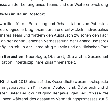
esse an der Leitung eines Teams und der Weiterentwicklung 
m/w/d) im Raum Rostock:
wortlich für die Betreuung und Rehabilitation von Patiente
neurologische Diagnosen durch und entwickeln individualisi
iplinäres Team und fördern den Austausch zwischen den Fac
v an der kontinuierlichen Verbesserung der Behandlungsproz
öglichkeit, in der Lehre tätig zu sein und an klinischen Fo
en Bereichen:
Neurologie, Oberarzt, Oberärztin, Gesundheit
tation, Interdisziplinäre Zusammenarbeit.
NG
ist seit 2012 eine auf das Gesundheitswesen hochspezial
hrungspersonal an Kliniken in Deutschland, Österreich und d
en, unter Berücksichtigung der jeweiligen Bedürfnisse, zi
 Ihnen während des gesamtes Vermittlungsprozesses zur Sei