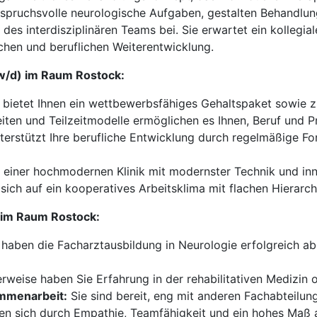
spruchsvolle neurologische Aufgaben, gestalten Behandlun
es interdisziplinären Teams bei. Sie erwartet ein kollegia
ichen und beruflichen Weiterentwicklung.
/w/d) im Raum Rostock:
 bietet Ihnen ein wettbewerbsfähiges Gehaltspaket sowie z
eiten und Teilzeitmodelle ermöglichen es Ihnen, Beruf und P
nterstützt Ihre berufliche Entwicklung durch regelmäßige F
n einer hochmodernen Klinik mit modernster Technik und i
sich auf ein kooperatives Arbeitsklima mit flachen Hierar
) im Raum Rostock:
 haben die Facharztausbildung in Neurologie erfolgreich a
rweise haben Sie Erfahrung in der rehabilitativen Medizin o
ammenarbeit:
Sie sind bereit, eng mit anderen Fachabteilu
en sich durch Empathie, Teamfähigkeit und ein hohes Maß a