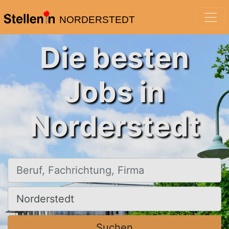
NORDERSTEDT
Die besten
Jobs in
Norderstedt
Beruf, Fachrichtung, Firma
Ort, Stadt
Suchen