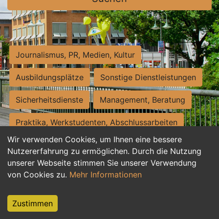
Journalismus, PR, Medien, Kultur
Ausbildungsplätze
Sonstige Dienstleistungen
Sicherheitsdienste
Management, Beratung
Praktika, Werkstudenten, Abschlussarbeiten
Wir verwenden Cookies, um Ihnen eine bessere
Personalwesen
Assistenz, Sekretariat
Nutzererfahrung zu ermöglichen. Durch die Nutzung
unserer Webseite stimmen Sie unserer Verwendung
Hilfskräfte, Aushilfs- und Nebenjobs
von Cookies zu.
Mehr Informationen
Einkauf, Logistik, Materialwirtschaft
Zustimmen
Weiterbildung, Studium, duale Ausbildung