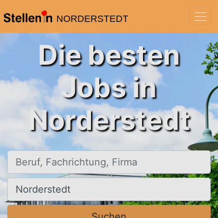
NORDERSTEDT
Die besten
Jobs in
Norderstedt
Beruf, Fachrichtung, Firma
Ort, Stadt
Suchen