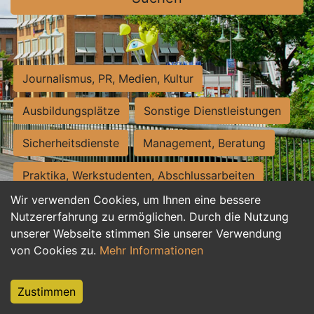
Journalismus, PR, Medien, Kultur
Ausbildungsplätze
Sonstige Dienstleistungen
Sicherheitsdienste
Management, Beratung
Praktika, Werkstudenten, Abschlussarbeiten
Wir verwenden Cookies, um Ihnen eine bessere
Personalwesen
Assistenz, Sekretariat
Nutzererfahrung zu ermöglichen. Durch die Nutzung
unserer Webseite stimmen Sie unserer Verwendung
Hilfskräfte, Aushilfs- und Nebenjobs
von Cookies zu.
Mehr Informationen
Einkauf, Logistik, Materialwirtschaft
Zustimmen
Weiterbildung, Studium, duale Ausbildung