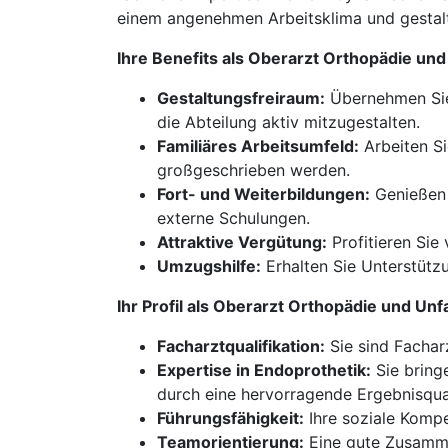
einem angenehmen Arbeitsklima und gestalt
Ihre Benefits als Oberarzt Orthopädie un
Gestaltungsfreiraum:
Übernehmen Sie 
die Abteilung aktiv mitzugestalten.
Familiäres Arbeitsumfeld:
Arbeiten Si
großgeschrieben werden.
Fort- und Weiterbildungen:
Genießen S
externe Schulungen.
Attraktive Vergütung:
Profitieren Sie
Umzugshilfe:
Erhalten Sie Unterstütz
Ihr Profil als Oberarzt Orthopädie und Un
Facharztqualifikation:
Sie sind Fachar
Expertise in Endoprothetik:
Sie bring
durch eine hervorragende Ergebnisqual
Führungsfähigkeit:
Ihre soziale Kompe
Teamorientierung:
Eine gute Zusammen