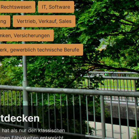
Rechtswesen
IT, Software
ung
Vertrieb, Verkauf, Sales
nken, Versicherungen
rk, gewerblich technische Berufe
entdecken
 hat als nur den klassischen
einen Fähigkeiten entspricht,