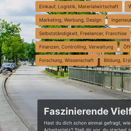
Einkauf, Logistik, Materialwirtschaft
W
Marketing, Werbung, Design
Ingenieu
Selbstständigkeit, Freelancer, Franchise
Finanzen, Controlling, Verwaltung
Öff
Forschung, Wissenschaft
Bildung, Erz
Faszinierende Viel
Hast du dich schon einmal gefragt, wie 
Arbeitsplatz? Stell dir vor, du startes