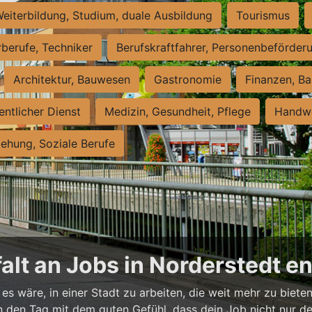
eiterbildung, Studium, duale Ausbildung
Tourismus
rberufe, Techniker
Berufskraftfahrer, Personenbeförder
Architektur, Bauwesen
Gastronomie
Finanzen, Ba
entlicher Dienst
Medizin, Gesundheit, Pflege
Handwe
iehung, Soziale Berufe
falt an Jobs in Norderstedt 
es wäre, in einer Stadt zu arbeiten, die weit mehr zu bieten
t in den Tag mit dem guten Gefühl, dass dein Job nicht nur d