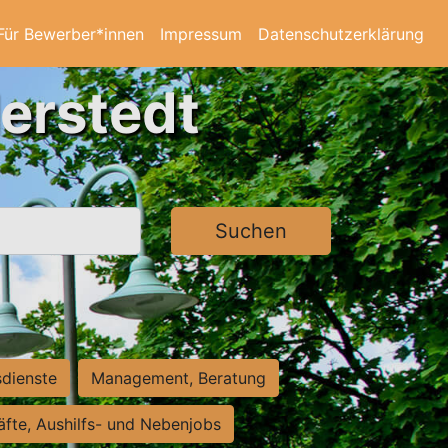
Für Bewerber*innen
Impressum
Datenschutzerklärung
derstedt
Suchen
sdienste
Management, Beratung
räfte, Aushilfs- und Nebenjobs