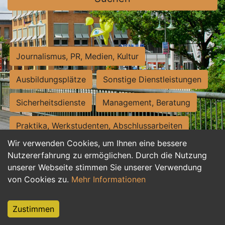
Journalismus, PR, Medien, Kultur
Ausbildungsplätze
Sonstige Dienstleistungen
Sicherheitsdienste
Management, Beratung
Praktika, Werkstudenten, Abschlussarbeiten
Wir verwenden Cookies, um Ihnen eine bessere
Personalwesen
Assistenz, Sekretariat
Nutzererfahrung zu ermöglichen. Durch die Nutzung
unserer Webseite stimmen Sie unserer Verwendung
Hilfskräfte, Aushilfs- und Nebenjobs
von Cookies zu.
Mehr Informationen
Einkauf, Logistik, Materialwirtschaft
Zustimmen
Weiterbildung, Studium, duale Ausbildung