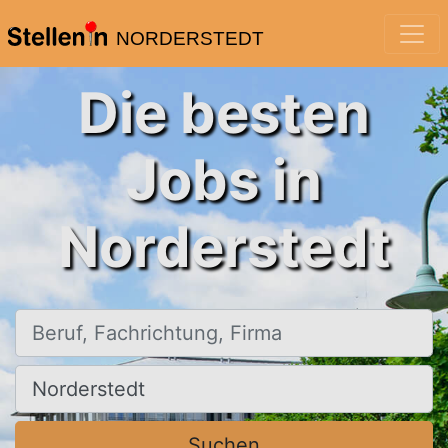
NORDERSTEDT
Die besten
Jobs in
Norderstedt
Beruf, Fachrichtung, Firma
Ort, Stadt
Suchen