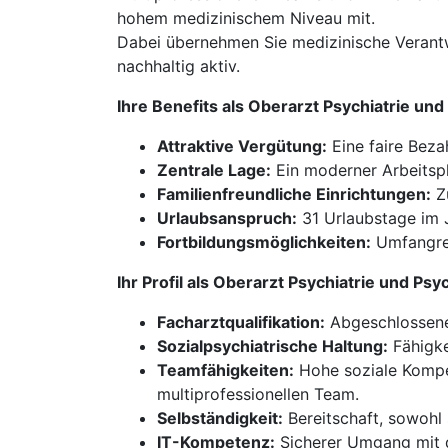
hohem medizinischem Niveau mit.
Dabei übernehmen Sie medizinische Verantw
nachhaltig aktiv.
Ihre Benefits als Oberarzt Psychiatrie 
Attraktive Vergütung:
Eine faire Beza
Zentrale Lage:
Ein moderner Arbeitspl
Familienfreundliche Einrichtungen:
Zu
Urlaubsanspruch:
31 Urlaubstage im J
Fortbildungsmöglichkeiten:
Umfangrei
Ihr Profil als Oberarzt Psychiatrie und 
Facharztqualifikation:
Abgeschlossene 
Sozialpsychiatrische Haltung:
Fähigke
Teamfähigkeiten:
Hohe soziale Kompet
multiprofessionellen Team.
Selbständigkeit:
Bereitschaft, sowohl 
IT-Kompetenz:
Sicherer Umgang mit 