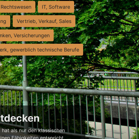
Rechtswesen
IT, Software
ung
Vertrieb, Verkauf, Sales
nken, Versicherungen
rk, gewerblich technische Berufe
entdecken
 hat als nur den klassischen
einen Fähigkeiten entspricht,