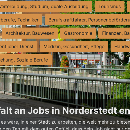
eiterbildung, Studium, duale Ausbildung
Tourismus
rberufe, Techniker
Berufskraftfahrer, Personenbeförder
Architektur, Bauwesen
Gastronomie
Finanzen, Ba
entlicher Dienst
Medizin, Gesundheit, Pflege
Handwe
iehung, Soziale Berufe
falt an Jobs in Norderstedt 
es wäre, in einer Stadt zu arbeiten, die weit mehr zu bieten
t in den Tag mit dem guten Gefühl, dass dein Job nicht nur d