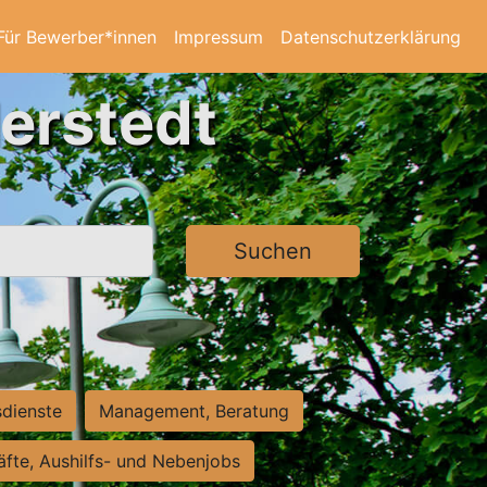
Für Bewerber*innen
Impressum
Datenschutzerklärung
derstedt
Suchen
sdienste
Management, Beratung
räfte, Aushilfs- und Nebenjobs