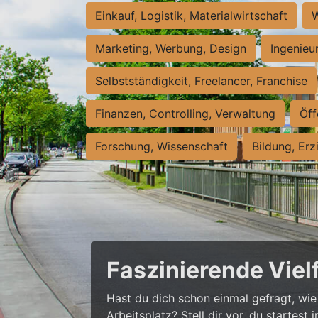
Einkauf, Logistik, Materialwirtschaft
W
Marketing, Werbung, Design
Ingenieu
Selbstständigkeit, Freelancer, Franchise
Finanzen, Controlling, Verwaltung
Öff
Forschung, Wissenschaft
Bildung, Erz
Faszinierende Viel
Hast du dich schon einmal gefragt, wie 
Arbeitsplatz? Stell dir vor, du startes